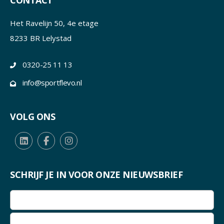
CONTACT
Het Ravelijn 50, 4e etage
8233 BR Lelystad
0320-25 11 13
info@sportflevo.nl
VOLG ONS
SCHRIJF JE IN VOOR ONZE NIEUWSBRIEF
E-
mailadres
(Vereist)
E-