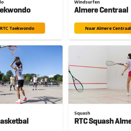
do
Windsurfen
aekwondo
Almere Centraal
 RTC Taekwondo
Naar Almere Centraal
Squash
asketbal
RTC Squash Alm