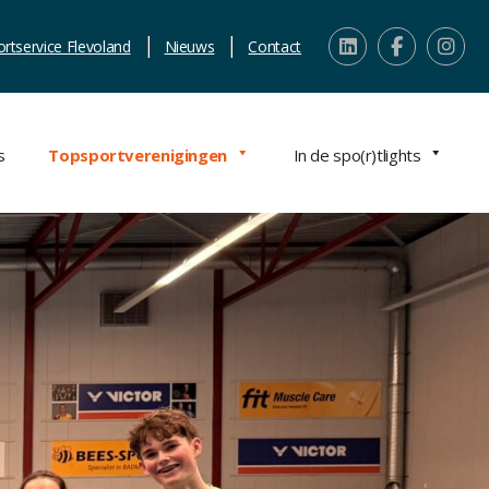
ortservice Flevoland
Nieuws
Contact
s
Topsportverenigingen
In de spo(r)tlights