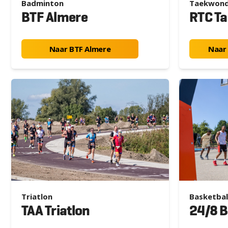
Badminton
Taekwon
BTF Almere
RTC T
Naar BTF Almere
Naar
Triatlon
Basketbal
TAA Triatlon
24/8 B