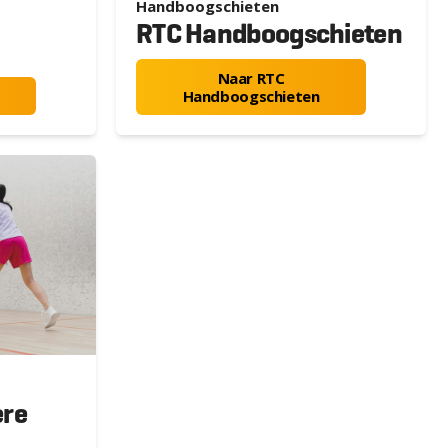
Handboogschieten
RTC Handboogschieten
Naar RTC
Handboogschieten
ere