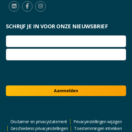
SCHRIJF JE IN VOOR ONZE NIEUWSBRIEF
E-
mailadres
(Vereist)
E-
mailadres
invoeren
E-
mailadres
bevestigen
Aanmelden
Disclaimer en privacystatement
Privacyinstellingen wijzigen
Geschiedenis privacyinstellingen
Toestemmingen intrekken