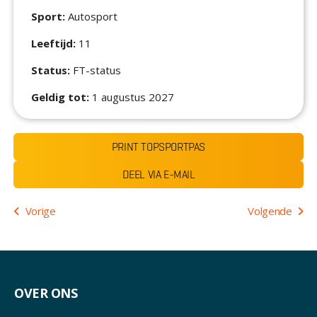
Sport:
Autosport
Leeftijd:
11
Status:
FT-status
Geldig tot:
1 augustus 2027
PRINT TOPSPORTPAS
DEEL VIA E-MAIL
Bericht
Vorige
Volgende
navigatie
OVER ONS