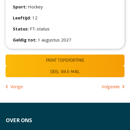
Sport:
Hockey
Leeftijd:
12
Status:
FT-status
Geldig tot:
1 augustus 2027
PRINT TOPSPORTPAS
DEEL VIA E-MAIL
Bericht
Vorige
Volgende
navigatie
OVER ONS