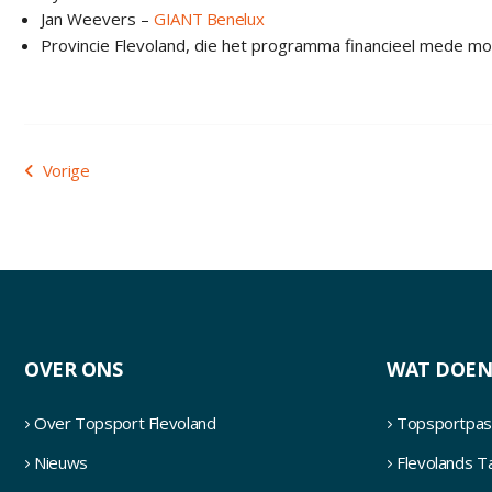
Jan Weevers –
GIANT Benelux
Provincie Flevoland, die het programma financieel mede mo
Bericht
Vorige
navigatie
OVER ONS
WAT DOEN
Over Topsport Flevoland
Topsportpas
Nieuws
Flevolands 