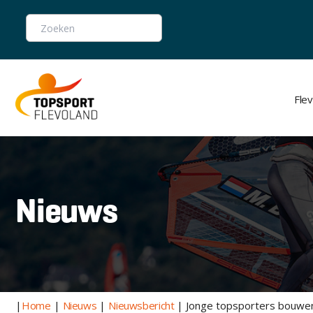
Zoeken
Fle
Nieuws
|
Home
|
Nieuws
|
Nieuwsbericht
|
Jonge topsporters bouwen