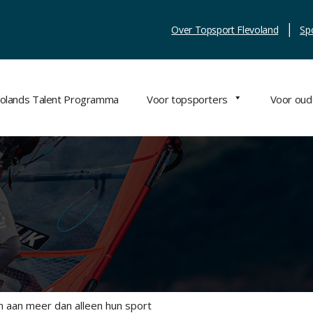
Over Topsport Flevoland
Sp
volands Talent Programma
Voor topsporters
Voor oud
 aan meer dan alleen hun sport