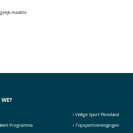
gelijk maakte
 WE?
Veilige Sport Flevoland
Talent Programma
Topsportverenigingen