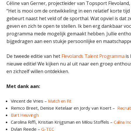
Céline van Gerner, projectleider van Topsport Flevoland, 
“Het is mooi om de ontwikkeling in een relatief korte tijd
gebeurt naast het veld of de sporthal. Wat opviel is dat z
geven en zich te open te stellen. Ik ben erg dankbaar vo
programma mede mogelijk gemaakt hebben. Jullie entho
bijgedragen aan een stukje persoonlijke en maatschappeli
De tweede editie van het
Flevolands Talent Programma
is 
nieuwe editie! We kijken nu al uit naar een groep enthou
en zichzelf willen ontdekken.
Met dank aan:
Vincent de Vries –
Match en Fit
Remco Breet, Denise Ketelaar en Jordy van Koert –
Recruit
Bart Heuvingh
Carolina Riffi, Kristian Krijgsman en Milou Stoffels –
Calina Inc
Dylan Reede –
G-TEC