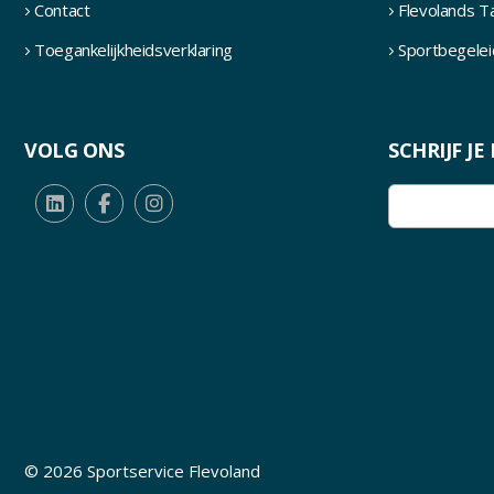
Contact
Flevolands T
Toegankelijkheidsverklaring
Sportbegelei
VOLG ONS
SCHRIJF J
E-
mailadres
(Ver
E-
mailadres
invoeren
© 2026 Sportservice Flevoland