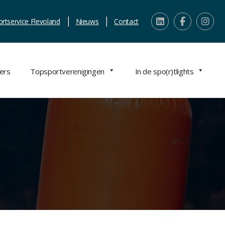
ortservice Flevoland
Nieuws
Contact
ers
Topsportverenigingen
In de spo(r)tlights