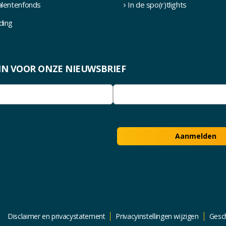
alentenfonds
In de spo(r)tlights
ding
E IN VOOR ONZE NIEUWSBRIEF
eist)
E-
mailadres
bevestigen
Aanmelden
Disclaimer en privacystatement
Privacyinstellingen wijzigen
Gesch