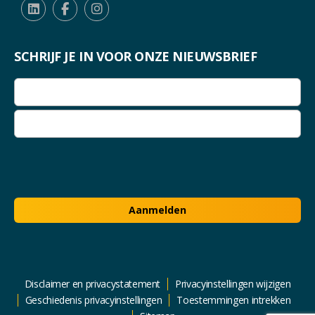
SCHRIJF JE IN VOOR ONZE NIEUWSBRIEF
E-
mailadres
(Vereist)
E-
mailadres
invoeren
E-
mailadres
bevestigen
Aanmelden
Disclaimer en privacystatement
Privacyinstellingen wijzigen
Geschiedenis privacyinstellingen
Toestemmingen intrekken